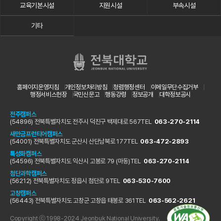
교육기본시설
지원시설
부속시설
기타
홈페이지운영지침
개인정보처리방침
청렴행정센터
이메일무단수집거부
행정서비스헌장
국민신문고
행동강령
정보공개
대학정보공시
전주캠퍼스
(54896) 전북특별자치도 전주시 덕진구 백제대로 567
TEL
063-270-2114
새만금프런티어캠퍼스
(54001) 전북특별자치도 군산시 산단남북로 177
TEL
063-472-2893
특성화캠퍼스
(54596) 전북특별자치도 익산시 고봉로 79 (마동)
TEL
063-270-2114
첨단과학캠퍼스
(56212) 전북특별자치도 정읍시 첨단로 9
TEL
063-530-7600
고창캠퍼스
(56443) 전북특별자치도 고창군 고창읍 태봉로 361
TEL
063-562-2621
Copyright ⓒ 1998-2024 Jeonbuk National University.