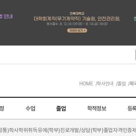
HOME
학사안내
졸업
외
정
수업
졸업
학적정보
등록
공통)
학사학위취득유예(학부)
진로개발/상담(학부)
졸업자격인증제