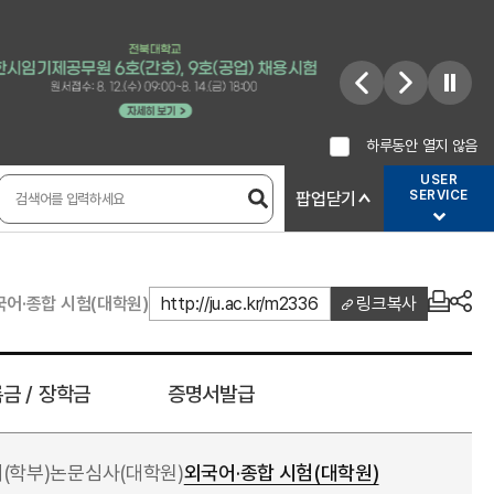
하루동안 열지 않음
USER
SERVICE
팝업닫기
국어·종합 시험(대학원)
http://ju.ac.kr/m2336
링크복사
금 / 장학금
증명서발급
(학부)
논문심사(대학원)
외국어·종합 시험(대학원)