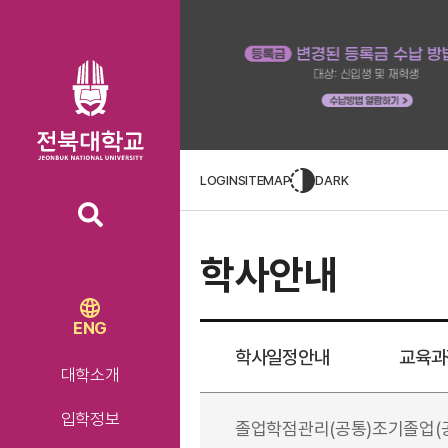
LOGIN
SITEMAP
DARK
학사안내
ENG
학사일정안내
교육과
대학소개
입학정보
졸업학점관리(공통)
조기졸업(