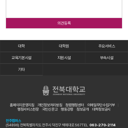
의견등록
대학
대학원
주요서비스
교육기본시설
지원시설
부속시설
기타
홈페이지운영지침
개인정보처리방침
청렴행정센터
이메일무단수집거부
행정서비스헌장
국민신문고
행동강령
정보공개
대학정보공시
전주캠퍼스
(54896) 전북특별자치도 전주시 덕진구 백제대로 567
TEL
063-270-2114