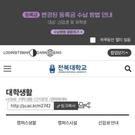
하루동안 열지 않음
팝업닫기
LOGIN
SITEMAP
DARK
ENG
대학생활
HOME
대학생활
건지광장
건지미디어
http://ju.ac.kr/m2742
링크복사
캠퍼스생활
캠퍼스시설
신입생 안내