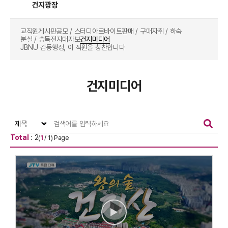
건지광장
교직원게시판
공모 / 스터디
아르바이트
판매 / 구매
자취 / 하숙
분실 / 습득
전자대자보
건지미디어
JBNU 감동행정, 이 직원을 칭찬합니다
건지미디어
Total
: 2
(
1
/ 1) Page