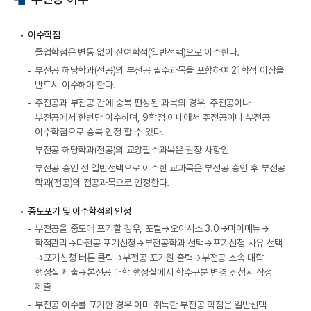
이수학점
졸업학점은 변동 없이 잔여학점(일반선택)으로 이수한다.
부전공 해당학과(전공)의 부전공 필수과목을 포함하여 21학점 이상을
반드시 이수해야 한다.
주전공과 부전공 간에 중복 편성된 과목의 경우, 주전공이나
부전공에서 한번만 이수하며, 9학점 이내에서 주전공이나 부전공
이수학점으로 중복 인정 할 수 있다.
부전공 해당학과(전공)의 교양필수과목은 권장 사항임
부전공 승인 전 일반선택으로 이수한 교과목은 부전공 승인 후 부전공
학과(전공)의 전공과목으로 인정한다.
중도포기 및 이수학점의 인정
부전공을 중도에 포기할 경우, 포털→오아시스 3.0→마이메뉴→
학적관리→다전공 포기신청→부전공학과 선택→포기신청 사유 선택
→포기신청 버튼 클릭→부전공 포기원 출력→부전공 소속 대학
행정실 제출→본전공 대학 행정실에서 학수구분 변경 신청서 작성
제출
부전공 이수를 포기한 경우 이미 취득한 부전공 학점은 일반선택