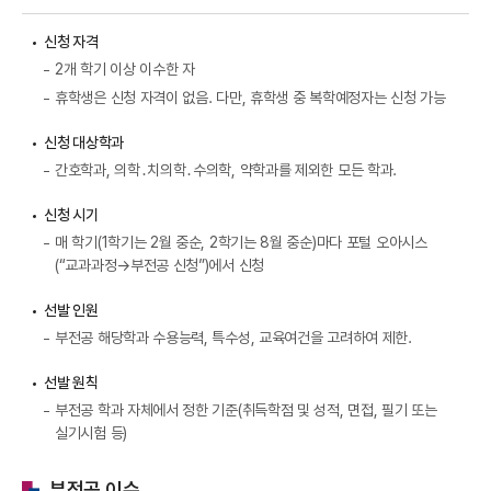
신청 자격
2개 학기 이상 이수한 자
휴학생은 신청 자격이 없음. 다만, 휴학생 중 복학예정자는 신청 가능
신청 대상학과
간호학과, 의학․치의학․수의학, 약학과를 제외한 모든 학과.
신청 시기
매 학기(1학기는 2월 중순, 2학기는 8월 중순)마다 포털 오아시스
(“교과과정→부전공 신청”)에서 신청
선발 인원
부전공 해당학과 수용능력, 특수성, 교육여건을 고려하여 제한.
선발 원칙
부전공 학과 자체에서 정한 기준(취득학점 및 성적, 면접, 필기 또는
실기시험 등)
부전공 이수