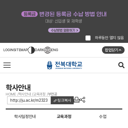
하루동안 열지 않음
팝업닫기
LOGIN
SITEMAP
DARK
ENG
학사안내
HOME
학사안내
교육과정
부전공
http://ju.ac.kr/m2323
링크복사
학사일정안내
교육과정
수업