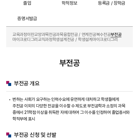
졸업
학적정보
등록금 / 장학금
증명서발급
교육과정이란
교양과목
전공과목
융합전공 / 연계전공
복수전공
부전공
마이크로디그리
교직과정
학생설계전공 / 학생설계마이크로디그리
부전공
부전공 개요
변하는 사회가 요구하는 인력수요에 유연하게 대처하고 학생들에게
주전공 이외의 다양한 전공을 이수할 수 제도로 부전공학과 소정의 과목
중에서 21학점 이상을 취득한 자에 대하여 그 이수를 인정하여 졸업증서와
학적부에 표시
부전공 신청 및 선발