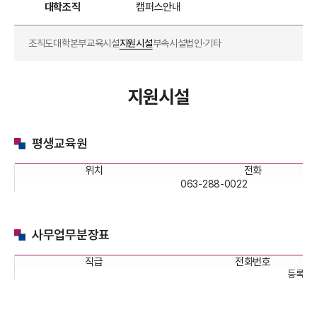
대학조직
캠퍼스안내
조직도
대학본부
교육시설
지원시설
부속시설
법인·기타
지원시설
평생교육원
위치
전화
063-288-0022
사무업무분장표
직급
전화번호
등록된 