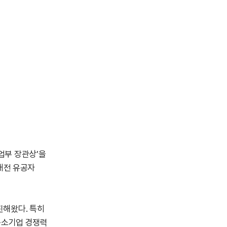
업부 장관상’을
대전 유공자
진해왔다. 특히
중소기업 경쟁력