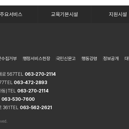
주요서비스
교육기본시설
지원시설
단수집거부
행정서비스헌장
국민신문고
행동강령
정보공개
대
로 567
TEL
063-270-2114
77
TEL
063-472-2893
마동)
TEL
063-270-2114
063-530-7600
 361
TEL
063-562-2621
rved.