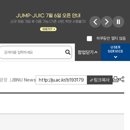
하루동안 열지 않음
USER
SERVICE
팝업닫기
광장
JBNU News
http://ju.ac.kr/b193179
링크복사