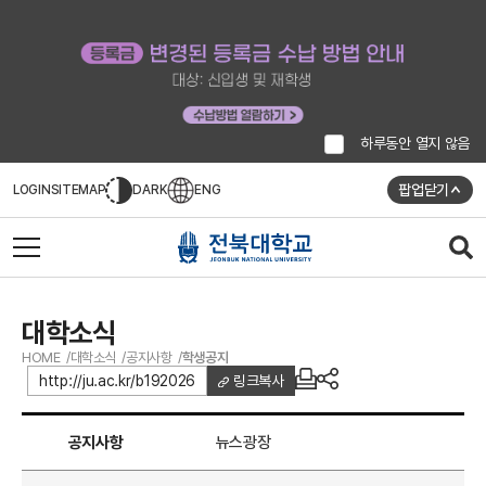
하루동안 열지 않음
팝업닫기
LOGIN
SITEMAP
DARK
ENG
대학소식
HOME
대학소식
공지사항
학생공지
http://ju.ac.kr/b192026
링크복사
공지사항
뉴스광장