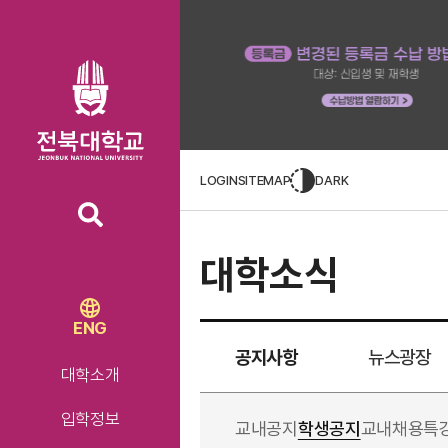
LOGIN
SITEMAP
DARK
대학소식
ENG
공지사항
뉴스광장
대학소개
입학정보
교내공지
학생공지
교내채용
특