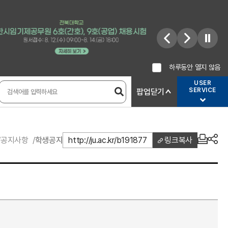
하루동안 열지 않음
USER
SERVICE
팝업닫기
공지사항
학생공지
http://ju.ac.kr/b191877
링크복사