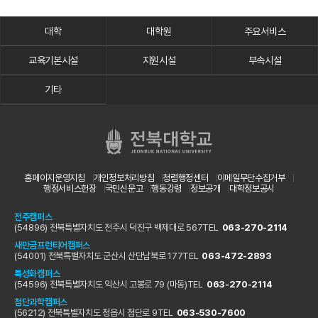
대학
대학원
주요서비스
교육기본시설
지원시설
부속시설
기타
홈페이지운영지침
개인정보처리방침
청렴행정센터
이메일무단수집거부
행정서비스헌장
국민신문고
행동강령
정보공개
대학정보공시
전주캠퍼스
(54896) 전북특별자치도 전주시 덕진구 백제대로 567
TEL
063-270-2114
새만금프런티어캠퍼스
(54001) 전북특별자치도 군산시 산단남북로 177
TEL
063-472-2893
특성화캠퍼스
(54596) 전북특별자치도 익산시 고봉로 79 (마동)
TEL
063-270-2114
첨단과학캠퍼스
(56212) 전북특별자치도 정읍시 첨단로 9
TEL
063-530-7600