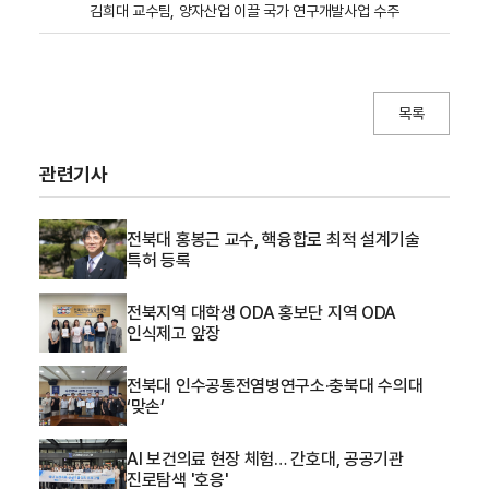
김희대 교수팀, 양자산업 이끌 국가 연구개발사업 수주
목록
관련기사
전북대 홍봉근 교수, 핵융합로 최적 설계기술
특허 등록
전북지역 대학생 ODA 홍보단 지역 ODA
인식제고 앞장
전북대 인수공통전염병연구소·충북대 수의대
‘맞손’
AI 보건의료 현장 체험… 간호대, 공공기관
진로탐색 '호응'