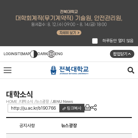
하루동안 열지 않음
팝업닫기
LOGIN
SITEMAP
DARK
ENG
대학소식
HOME
대학소식
뉴스광장
JBNU News
http://ju.ac.kr/b190766
링크복사
공지사항
뉴스광장