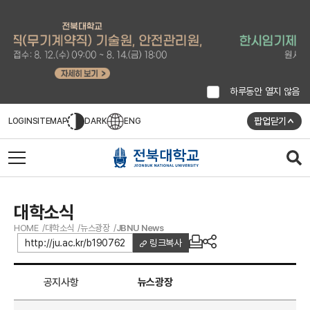
하루동안 열지 않음
팝업닫기
LOGIN
SITEMAP
DARK
ENG
대학소식
HOME
대학소식
뉴스광장
JBNU News
http://ju.ac.kr/b190762
링크복사
공지사항
뉴스광장