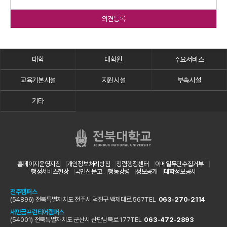
의견등록
대학
대학원
주요서비스
교육기본시설
지원시설
부속시설
기타
홈페이지운영지침
개인정보처리방침
청렴행정센터
이메일무단수집거부
행정서비스헌장
국민신문고
행동강령
정보공개
대학정보공시
전주캠퍼스
(54896) 전북특별자치도 전주시 덕진구 백제대로 567
TEL
063-270-2114
새만금프런티어캠퍼스
(54001) 전북특별자치도 군산시 산단남북로 177
TEL
063-472-2893