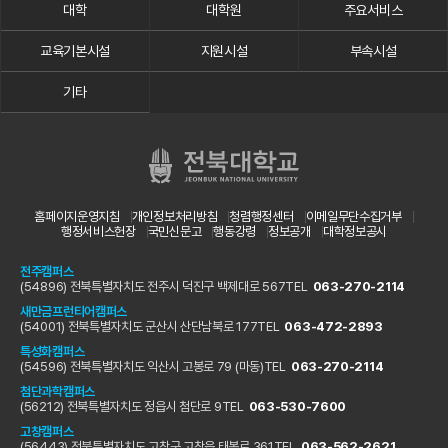
대학
대학원
주요서비스
교육기본시설
지원시설
부속시설
기타
홈페이지운영지침
개인정보처리방침
청렴행정센터
이메일무단수집거부
행정서비스헌장
국민신문고
행동강령
정보공개
대학정보공시
전주캠퍼스
(54896) 전북특별자치도 전주시 덕진구 백제대로 567
TEL
063-270-2114
새만금프런티어캠퍼스
(54001) 전북특별자치도 군산시 산단남북로 177
TEL
063-472-2893
특성화캠퍼스
(54596) 전북특별자치도 익산시 고봉로 79 (마동)
TEL
063-270-2114
첨단과학캠퍼스
(56212) 전북특별자치도 정읍시 첨단로 9
TEL
063-530-7600
고창캠퍼스
(56443) 전북특별자치도 고창군 고창읍 태봉로 361
TEL
063-562-2621