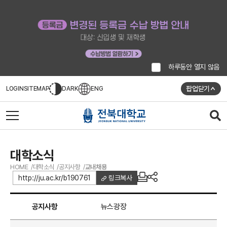
하루동안 열지 않음
팝업닫기
LOGIN
SITEMAP
DARK
ENG
대학소식
HOME
대학소식
공지사항
교내채용
http://ju.ac.kr/b190761
링크복사
공지사항
뉴스광장