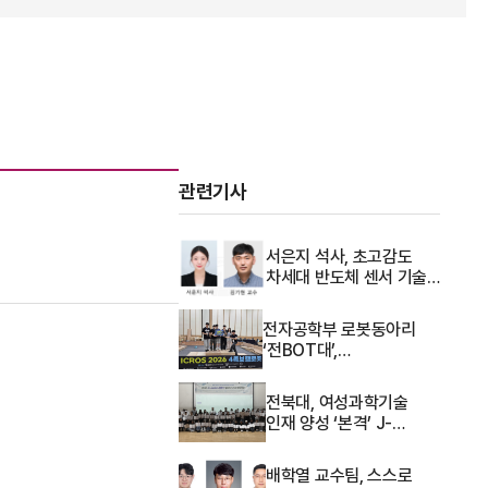
관련기사
서은지 석사, 초고감도
차세대 반도체 센서 기술
개발
전자공학부 로봇동아리
‘전BOT대’,
제어로봇시스템학회
4족보행로봇 대회 '장려상'
전북대, 여성과학기술
인재 양성 ‘본격’ J-
Leaders 활동단 발대
배학열 교수팀, 스스로