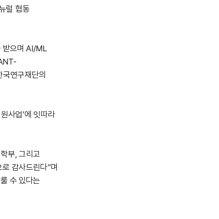
뉴럴 협동
를 받으며
AI/ML
ANT-
한국연구재단의
지원사업
’
에 잇따라
공학부
,
그리고
으로 감사드린다
”
며
룰 수 있다는