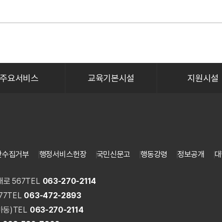
주요서비스
교육기본시설
지원시설
단수집거부
행정서비스헌장
국민신문고
행동강령
정보공개
대
로 567
TEL
063-270-2114
77
TEL
063-472-2893
마동)
TEL
063-270-2114