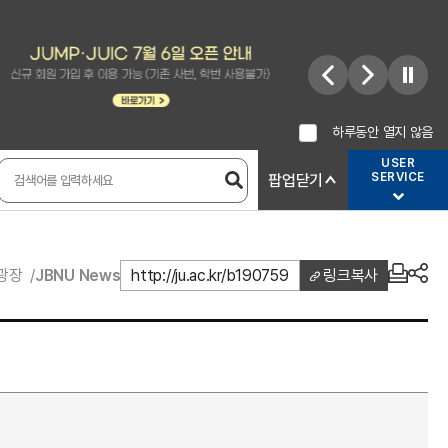
하루동안 열지 않음
USER
SERVICE
팝업닫기
광장
JBNU News
http://ju.ac.kr/b190759
링크복사