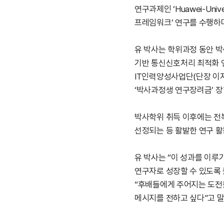
연구과제인
‘Huawei-Univer
프레임워크
’
연구를 수행하
유 박사는 학위과정 동안 
기반 통신신호처리 최적화 
IT
인력양성사업단
(
단장 이
‘
박사과정생 연구장려금
’
장
박사학위 취득 이후에는 
선정되는 등 활발한 연구 
유 박사는
“
이 성과를 이루
연구자로 성장할 수 있도록
“
후배들에게 주어지는 도전
메시지를 전하고 싶다
”
고 