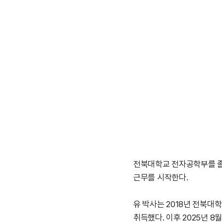
전북대학교 전자공학부를 
근무를 시작한다
.
유 박사는
2018
년 전북대학
취득했다
.
이후
2025
년
8
월