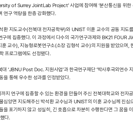
sity of Surrey JointLab Project’
사업에 참여해
‘
분산통신을 위한 
며 연구 역량을 한층 강화했다
.
박석환 지도교수
(
전북대 전자공학부
)
와
UNIST
이훈 교수의 공동 지도
연구에 집중했다
.
이 과정에서 다수의 국가연구과제와
BK21 FOUR JI
지훈 교수
),
지능형로봇연구소
(
소장 김형석 교수
)
의 지원을 받았으며
,
학 프로그램에도 선정됐다
.
전북대
‘JBNU Post Doc.
지원사업
’
과 한국연구재단
‘
박사후국외연수 
활동을 통해 우수한 성과를 인정받았다
.
기까지 연구에 집중할 수 있는 환경을 만들어 주신 전북대학교와 전자
 물심양면 지도해주신 박석환 교수님과
UNIST
의 이훈 교수님께 진심
들을 포기하지 않고 성실히
,
긴 호흡으로 차분히 수행한다면 그 꿈을 이
말했다
.