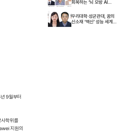
회복하는 ‘뇌 모방 AI
반도체’ 구현
우리대학·성균관대, 꿈의
신소재 ‘맥신’ 성능 세계
최고 수준으로
5
년
9
월부터
박사학위를
awei
지원의