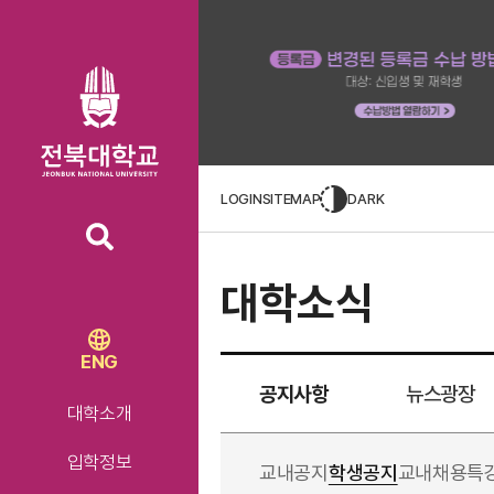
LOGIN
SITEMAP
DARK
대학소식
ENG
공지사항
뉴스광장
대학소개
입학정보
교내공지
학생공지
교내채용
특