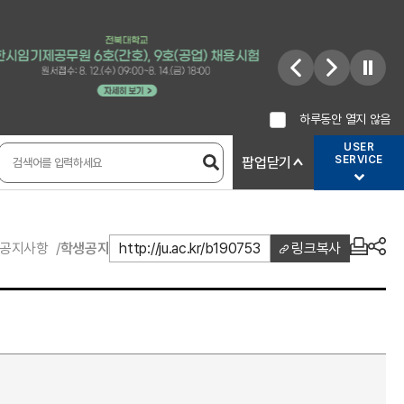
하루동안 열지 않음
USER
SERVICE
팝업닫기
공지사항
학생공지
http://ju.ac.kr/b190753
링크복사