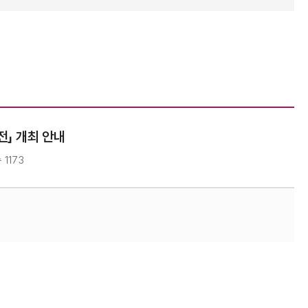
전」 개최 안내
수
1173