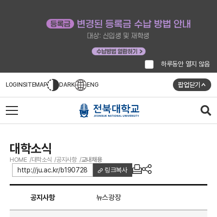
하루동안 열지 않음
팝업닫기
LOGIN
SITEMAP
DARK
ENG
대학소식
HOME
대학소식
공지사항
교내채용
http://ju.ac.kr/b190728
링크복사
공지사항
뉴스광장