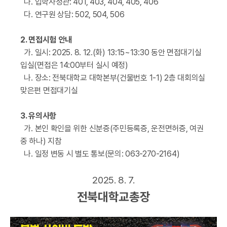
나
.
입학사정관
: 401, 403, 404, 405, 406
다
.
연구원 상담
: 502, 504, 506
2.
면접시험 안내
가
.
일시
: 2025. 8. 12.(
화
) 13:15~13:30
동안 면접대기실
입실
(
면접은
14:00
부터 실시 예정
)
나
.
장소
:
전북대학교 대학본부
(
건물번호
1-1) 2
층 대회의실
맞은편 면접대기실
3.
유의사항
가
.
본인 확인을 위한 신분증
(
주민등록증
,
운전면허증
,
여권
중 하나
)
지참
나
.
일정 변동 시 별도 통보
(
문의
: 063-270-2164)
2025. 8. 7.
전북대학교총장