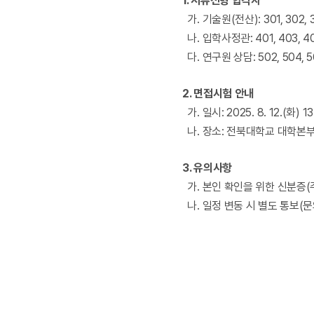
1.
서류전형 합격자
가
.
기술원
(
전산
): 301, 302,
나
.
입학사정관
: 401, 403, 
다
.
연구원 상담
: 502, 504, 
2.
면접시험 안내
가
.
일시
: 2025. 8. 12.(
화
) 1
나
.
장소
:
전북대학교 대학본
3.
유의사항
가
.
본인 확인을 위한 신분증
(
나
.
일정 변동 시 별도 통보
(
문