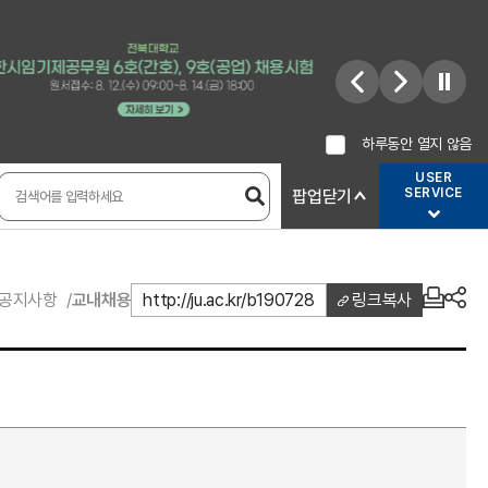
하루동안 열지 않음
USER
SERVICE
팝업닫기
공지사항
교내채용
http://ju.ac.kr/b190728
링크복사