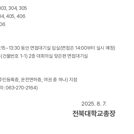
 303, 304, 305
404, 405, 406
506
3:15~13:30
동안 면접대기실 입실
(
면접은
14:00
부터 실시 예정
)
부
(
건물번호
1-1) 2
층 대회의실 맞은편 면접대기실
주민등록증
,
운전면허증
,
여권 중 하나
)
지참
의
: 063-270-2164)
2025. 8. 7.
전북대학교총장