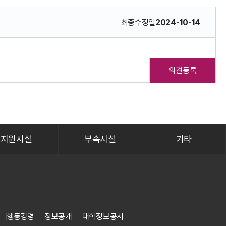
최종수정일
2024-10-14
의견등록
지원시설
부속시설
기타
행동강령
정보공개
대학정보공시