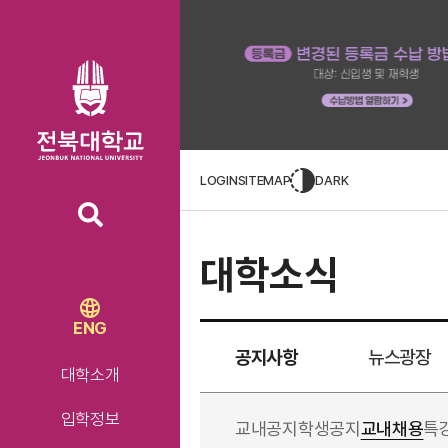
LOGIN
SITEMAP
DARK
대학소식
ENG
공지사항
뉴스광장
대학소개
입학정보
교내공지
학생공지
교내채용
특