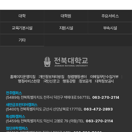
대학
대학원
주요서비스
교육기본시설
지원시설
부속시설
기타
홈페이지운영지침
개인정보처리방침
청렴행정센터
이메일무단수집거부
행정서비스헌장
국민신문고
행동강령
정보공개
대학정보공시
전주캠퍼스
(54896) 전북특별자치도 전주시 덕진구 백제대로 567
TEL
063-270-2114
새만금프런티어캠퍼스
(54001) 전북특별자치도 군산시 산단남북로 177
TEL
063-472-2893
특성화캠퍼스
(54596) 전북특별자치도 익산시 고봉로 79 (마동)
TEL
063-270-2114
첨단과학캠퍼스