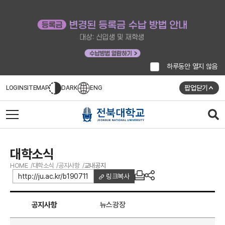
하루동안 열지 않음
팝업닫기
LOGIN
SITEMAP
DARK
ENG
대학소식
HOME
대학소식
공지사항
교내공지
http://ju.ac.kr/b190711
링크복사
공지사항
뉴스광장