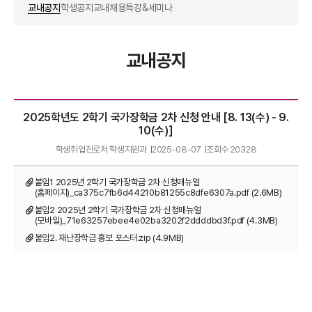
교내공지
학생공지
교내채용
특강&세미나
교내공지
2025학년도 2학기 국가장학금 2차 신청 안내 [8. 13(수) - 9.
10(수)]
학생취업진로처 학생지원과
2025-08-07
조회수
20328
붙임1 2025년 2학기 국가장학금 2차 신청매뉴얼
(홈페이지)_ca375c7fb6d44210b81255c8dfe6307a.pdf (2.6MB)
붙임2 2025년 2학기 국가장학금 2차 신청매뉴얼
(모바일)_71e63257ebee4e02ba3202f2ddddbd3f.pdf (4.3MB)
붙임2. 재난장학금 홍보 포스터.zip (4.9MB)