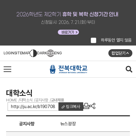
하루동안 열지 않음
팝업닫기
LOGIN
SITEMAP
DARK
ENG
대학소식
HOME
대학소식
공지사항
교내채용
http://ju.ac.kr/b190708
링크복사
공지사항
뉴스광장