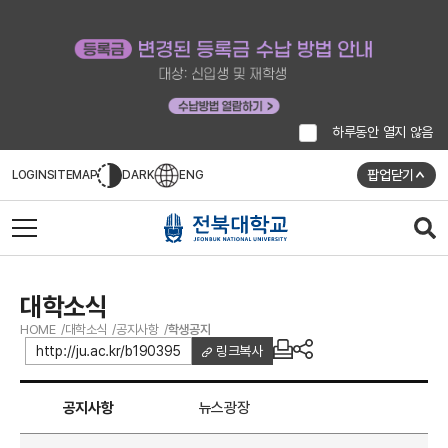
하루동안 열지 않음
팝업닫기
LOGIN
SITEMAP
DARK
ENG
대학소식
HOME
대학소식
공지사항
학생공지
http://ju.ac.kr/b190395
링크복사
공지사항
뉴스광장