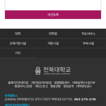
의견등록
대학
대학원
주요서비스
교육기본시설
지원시설
부속시설
기타
홈페이지운영지침
개인정보처리방침
청렴행정센터
이메일무단수집거부
행정서비스헌장
국민신문고
행동강령
정보공개
대학정보공시
전주캠퍼스
(54896) 전북특별자치도 전주시 덕진구 백제대로 567
TEL
063-270-2114
새만금프런티어캠퍼스