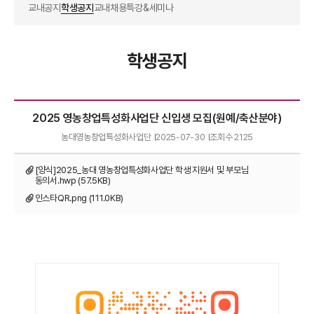
교내공지
학생공지
교내채용
특강&세미나
학생공지
2025 영농창업특성화사업단 신입생 모집(원예/축산분야)
농대영농창업특성화사업단
2025-07-30
조회수
2125
[양식]2025_농대 영농창업특성화사업단 학생 지원서 및 부모님
동의서.hwp (57.5KB)
인스타QR.png (111.0KB)