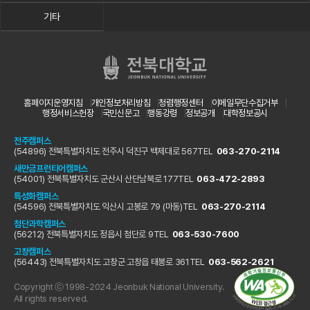
기타
홈페이지운영지침
개인정보처리방침
청렴행정센터
이메일무단수집거부
행정서비스헌장
국민신문고
행동강령
정보공개
대학정보공시
전주캠퍼스
(54896) 전북특별자치도 전주시 덕진구 백제대로 567
TEL
063-270-2114
새만금프런티어캠퍼스
(54001) 전북특별자치도 군산시 산단남북로 177
TEL
063-472-2893
특성화캠퍼스
(54596) 전북특별자치도 익산시 고봉로 79 (마동)
TEL
063-270-2114
첨단과학캠퍼스
(56212) 전북특별자치도 정읍시 첨단로 9
TEL
063-530-7600
고창캠퍼스
(56443) 전북특별자치도 고창군 고창읍 태봉로 361
TEL
063-562-2621
Copyright ⓒ 1998-2024 Jeonbuk National University.
All rights reserved.