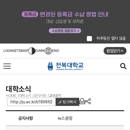
하루동안 열지 않음
팝업닫기
LOGIN
SITEMAP
DARK
ENG
대학소식
HOME
대학소식
공지사항
교내공지
http://ju.ac.kr/b189862
링크복사
공지사항
뉴스광장