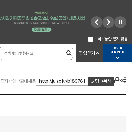
하루동안 열지 않음
USER
SERVICE
팝업닫기
공지사항
교내채용
http://ju.ac.kr/b189781
링크복사