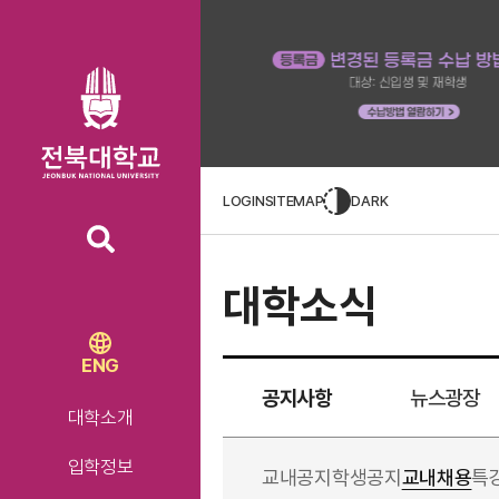
LOGIN
SITEMAP
DARK
대학소식
ENG
공지사항
뉴스광장
대학소개
입학정보
교내공지
학생공지
교내채용
특