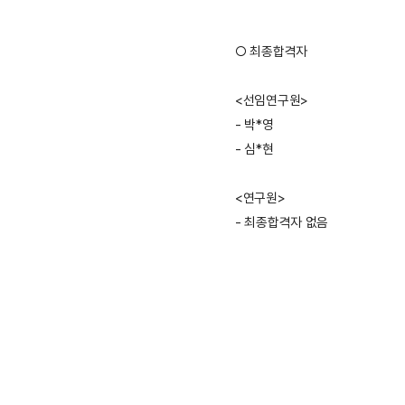
○ 최종합격자
<선임연구원>
- 박*영
- 심*현
<연구원>
- 최종합격자 없음