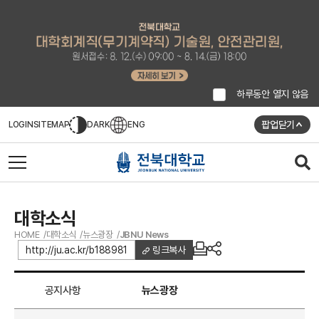
하루동안 열지 않음
팝업닫기
LOGIN
SITEMAP
DARK
ENG
대학소식
HOME
대학소식
뉴스광장
JBNU News
http://ju.ac.kr/b188981
링크복사
공지사항
뉴스광장