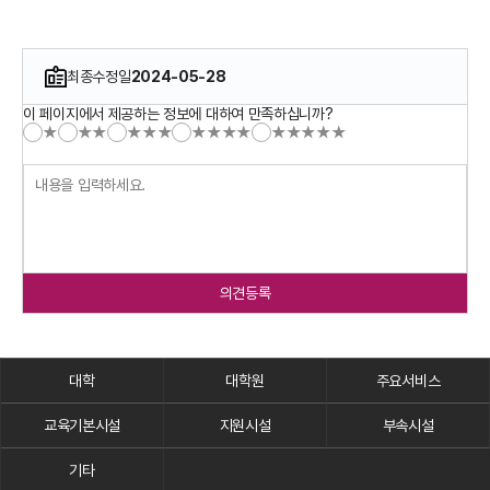
o
p
1
최종수정일
2024-05-28
0
이 페이지에서 제공하는 정보에 대하여 만족하십니까?
0
★
★★
★★★
★★★★
★★★★★
”
네
,
반
갑
습
니
의견등록
다
.
전
대학
대학원
주요서비스
북
대
교육기본시설
지원시설
부속시설
학
교
기타
1