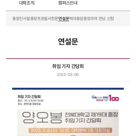
대학조직
캠퍼스안내
총장인사말
총장프로필
서한문
연설문
역대총장
총장과의 만남 신청
연설문
취임 기자 간담회
2023-03-08