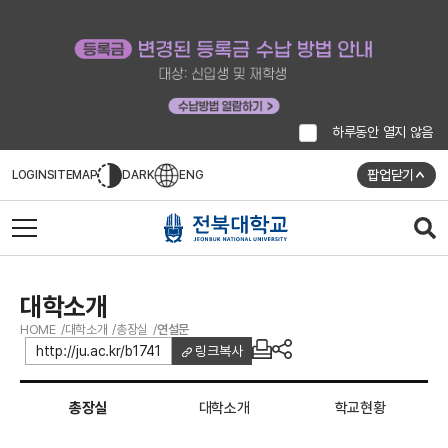
하루동안 열지 않음
팝업닫기
LOGIN
SITEMAP
DARK
ENG
대학소개
HOME
대학소개
총장실
연설문
http://ju.ac.kr/b1741
링크복사
총장실
대학소개
학교현황