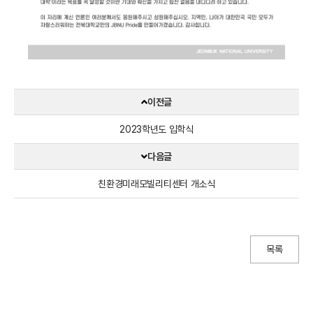
“
이전글
미
래
2023학년도 입학식
를
다음글
이
끄
친환경미래모빌리티센터 개소식
는
전
북
대
목록
,
글
로
벌
T